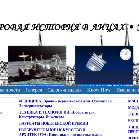
ОВАЯ ИСТОРИЯ В ЛИЦАХ • 
ка почёта
Галерея
Салон-читальня
Know How
Имена на 
МЕДИЦИНА: Врачи – первооткрыватели. Основатели.
МАСС-
Экспериментаторы
МОДА.
ы.
ТЕХНИКА И ТЕХНОЛОГИИ: Изобретатели.
ЖЕНСК
Конструкторы. Инженеры
РЕЛИГ
ЛАУРЕАТЫ НОБЕЛЕВСКОЙ ПРЕМИИ
УЗНИ
ИЗОБРАЗИТЕЛЬНОЕ ИСКУССТВО И
ПРЕС
АРХИТЕКТУРА: Известные и неизвестные имена
ЗОЛО