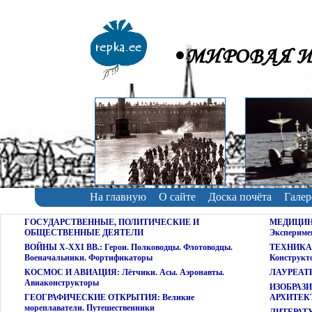
•МИРОВАЯ И
На главную
О сайте
Доска почёта
Галер
ГОСУДАРСТВЕННЫЕ, ПОЛИТИЧЕСКИЕ И
МЕДИЦИНА:
ОБЩЕСТВЕННЫЕ ДЕЯТЕЛИ
Экспериме
ВОЙНЫ X-XXI ВВ.: Герои. Полководцы. Флотоводцы.
ТЕХНИКА 
Военачальники. Фортификаторы
Конструкт
КОСМОС И АВИАЦИЯ: Лётчики. Асы. Аэронавты.
ЛАУРЕАТ
Авиаконструкторы
ИЗОБРАЗ
ГЕОГРАФИЧЕСКИЕ ОТКРЫТИЯ: Великие
АРХИТЕКТУ
мореплаватели. Путешественники
ЛИТЕРАТУР