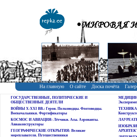
•МИРОВАЯ И
На главную
О сайте
Доска почёта
Галер
ГОСУДАРСТВЕННЫЕ, ПОЛИТИЧЕСКИЕ И
МЕДИЦИНА:
ОБЩЕСТВЕННЫЕ ДЕЯТЕЛИ
Экспериме
ВОЙНЫ X-XXI ВВ.: Герои. Полководцы. Флотоводцы.
ТЕХНИКА 
Военачальники. Фортификаторы
Конструкт
КОСМОС И АВИАЦИЯ: Лётчики. Асы. Аэронавты.
ЛАУРЕАТ
Авиаконструкторы
ИЗОБРАЗ
ГЕОГРАФИЧЕСКИЕ ОТКРЫТИЯ: Великие
АРХИТЕКТУ
мореплаватели. Путешественники
ЛИТЕРАТУР